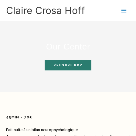
Aller
Claire Crosa Hoff
au
contenu
Our Center
PRENDRE RDV
45MIN - 70€
Fait suite à un bilan neuropsychologique.